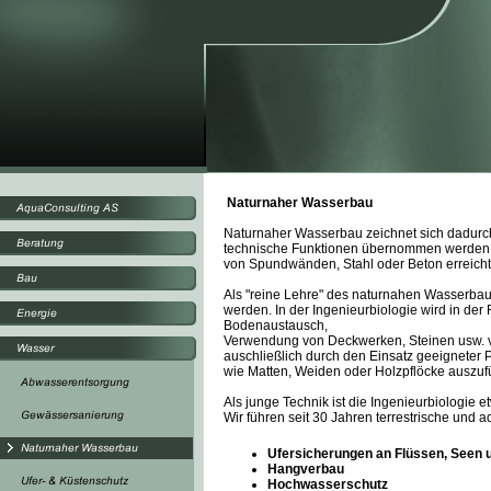
Naturnaher Wasserbau
Naturnaher Wasserbau zeichnet sich dadurch 
technische Funktionen übernommen werden kö
von Spundwänden, Stahl oder Beton erreich
Als "reine Lehre" des naturnahen Wasserbau
werden. In der Ingenieurbiologie wird in de
Bodenaustausch,
Verwendung von Deckwerken, Steinen usw. v
auschließlich durch den Einsatz geeigneter 
wie Matten, Weiden oder Holzpflöcke auszuf
Als junge Technik ist die Ingenieurbiologie 
Wir führen seit 30 Jahren terrestrische und 
Ufersicherungen an Flüssen, Seen 
Hangverbau
Hochwasserschutz